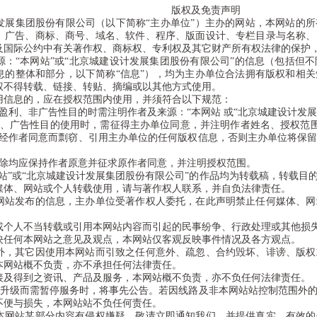
版权及免责声明
发展集团股份有限公司（以下简称“主办单位”）主办的网站，本网站的
、广告、商标、商号、域名、软件、程序、版面设计、专栏目录与名称、
及国际公约中有关著作权、商标权、专利权及其它财产所有权法律的保护
源：“本网站”或“北京城建设计发展集团股份有限公司”的信息（包括但
息的整体和部分，以下简称“信息”），均为主办单位合法拥有版权和相
权不得转载、链接、转贴、摘编或以其他方式使用。
用信息的，应在授权范围内使用，并须符合以下规范：
盈利、非广告性目的时需注明作者及来源：“本网站 或“北京城建设计发展
、广告性目的使用时，需征得主办单位同意，并注明作者姓名、授权范围及
未经作者同意而剽窃、引用主办单位的任何版权信息，否则主办单位将保
删除均应保持作者原意并征求原作者同意，并注明授权范围。
站”或“北京城建设计发展集团股份有限公司”的作品均为转载稿，转载目
媒体、网站或个人转载使用，请与著作权人联系，并自负法律责任。
网站发布的信息，主办单位受著作权人委托，在此声明禁止任何媒体、网
或个人不当转载或引用本网站内容而引起的民事纷争、行政处理或其他损
映任何本网站之意见及观点，本网站仅客观反映事件情况及各方观点。
外，其它因使用本网站而引致之任何意外、疏忽、合约毁坏、诽谤、版权
本网站概不负责，亦不承担任何法律责任。
接及得到之资讯、产品及服务，本网站概不负责，亦不负任何法律责任。
升级而需暂停服务时，将事先公告。若因线路及非本网站站控制范围外的
不便与损失，本网站站不负任何责任。
本网站某部分内容有侵权嫌疑，敬请立即通知我们，并提供真实、有效的