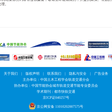
处理。
关于我们
|
版权声明
|
联系我们
|
隐私与安全
|
广告业务
主办单位：中国土木工程学会轨道交通分会
协办单位：中国节能协会城市轨道交通节能专业委员会
学术期刊：都市快轨交通
京ICP证040257号
京公网安备 11010202007575号