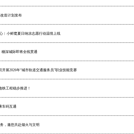
铁改造计划发布
人心︱小鲜鹭夏日纳凉志愿行动温情上线
，穗深城际即将全线贯通
开展2026年“城市轨道交通服务员”职业技能竞赛
地铁工程稳步推进！
乘车码互通
服务，邀您共赴烟火与文明