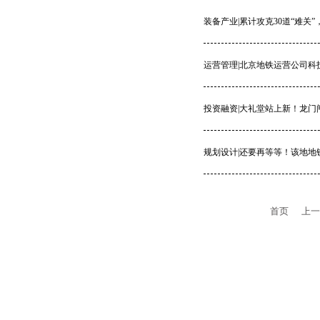
装备产业|累计攻克30道“难关
运营管理|北京地铁运营公司
投资融资|大礼堂站上新！龙门闸
规划设计|还要再等等！该地
首页
上一