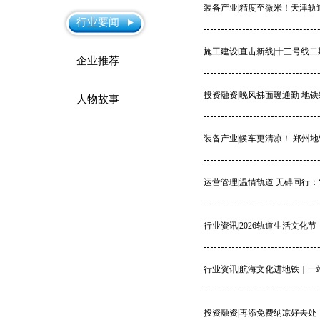
装备产业|精度至微米！天津轨
行业要闻
施工建设|直击新线|十三号线二
企业推荐
投资融资|晚风拂面暖通勤 地
人物故事
装备产业|候车更清凉！ 郑州
运营管理|温情轨道 无碍同行
行业资讯|2026轨道生活文化
行业资讯|航海文化进地铁｜一
投资融资|再添免费纳凉好去处