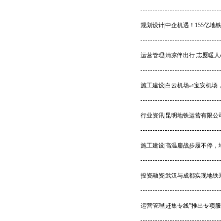
规划设计|中企机遇！155亿地
运营管理|清凉伴出行 志愿暖
施工建设|白云机场⇌宝安机场
行业资讯|昆明地铁运营有限公司
施工建设|高温鏖战步履不停，
投资融资|武汉与成都实现地铁
运营管理|赶集专线”推出专项