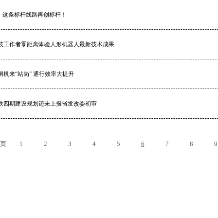
”，这条标杆线路再创标杆！
科技工作者零距离体验人形机器人最新技术成果
机来“站岗” 通行效率大提升
地铁四期建设规划还未上报省发改委初审
页
1
2
3
4
5
6
7
8
9