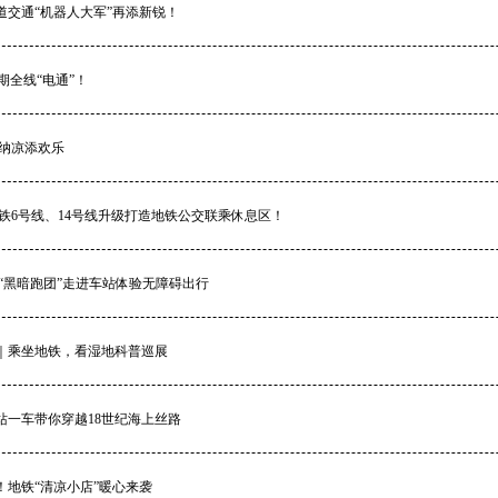
道交通“机器人大军”再添新锐！
期全线“电通”！
铁纳凉添欢乐
地铁6号线、14号线升级打造地铁公交联乘休息区！
：“黑暗跑团”走进车站体验无障碍出行
节｜乘坐地铁，看湿地科普巡展
站一车带你穿越18世纪海上丝路
！地铁“清凉小店”暖心来袭