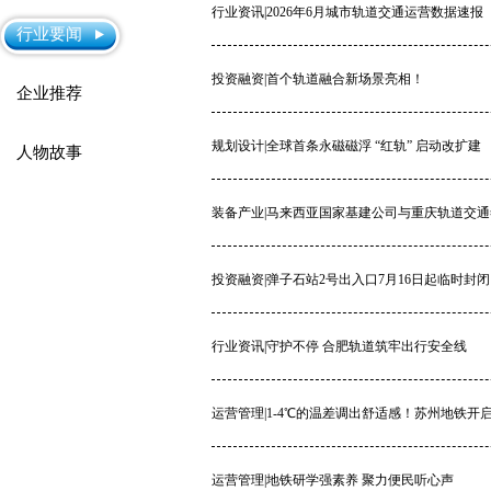
行业资讯|2026年6月城市轨道交通运营数据速报
行业要闻
投资融资|首个轨道融合新场景亮相！
企业推荐
规划设计|全球首条永磁磁浮 “红轨” 启动改扩建
人物故事
装备产业|马来西亚国家基建公司与重庆轨道交
投资融资|弹子石站2号出入口7月16日起临时封闭
行业资讯|守护不停 合肥轨道筑牢出行安全线
运营管理|1-4℃的温差调出舒适感！苏州地铁开
运营管理|地铁研学强素养 聚力便民听心声