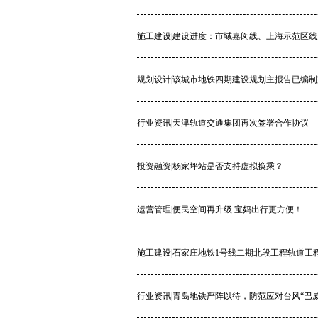
施工建设|建设进度：市域嘉闵线、上海示范区
规划设计|该城市地铁四期建设规划主报告已编
行业资讯|天津轨道交通集团再次签署合作协议
投资融资|杨家坪站是否支持虚拟换乘？
运营管理|便民空间再升级 宝妈出行更方便！
施工建设|石家庄地铁1号线二期北段工程轨道工
行业资讯|青岛地铁严阵以待，防范应对台风“巴威