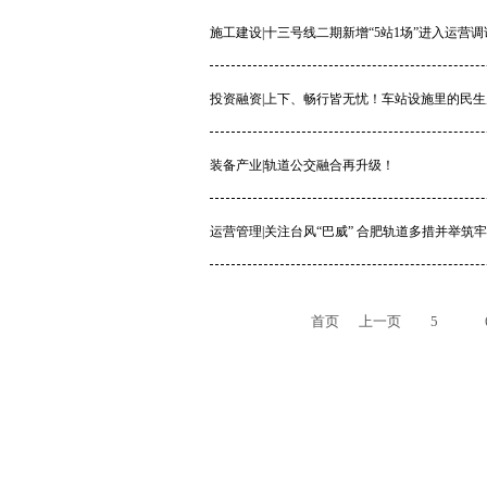
施工建设|十三号线二期新增“5站1场”进入运营调
投资融资|上下、畅行皆无忧！车站设施里的民生
装备产业|轨道公交融合再升级！
运营管理|关注台风“巴威” 合肥轨道多措并举筑
首页
上一页
5