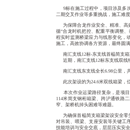
9标在施工过程中，项目涉及多次
二期交叉作业等多重挑战，施工难
为保障合龙作业安全、精准、高效
循“合龙时机把控、配重平衡调整、
程实时监测桥梁应力与线形变化，
施工，高效协调各方资源，最终圆
南汇支线12标-
东支线首榀简支箱
近期，南汇支线12标东支线双线特
南汇支线东支线全长6.98公里，共
此次架设的为24.6米双线箱梁，位
本次作业运梁路径复杂，是项目施
114米简支钢桁箱梁、跨沪通铁路
窄、架桥机掉头困难等难题。
为确保首榀简支箱梁架设安全零失
对吊装、喂梁、支座安装等关键工
技能培训与安全交底，层层压实安