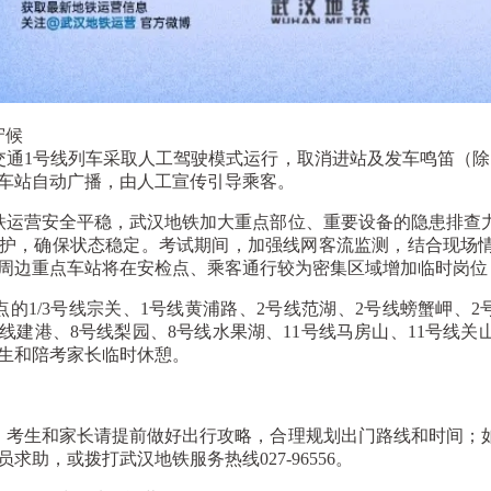
守候
1号线列车采取人工驾驶模式运行，取消进站及发车鸣笛（除
车站自动广播，由人工宣传引导乘客。
运营安全平稳，武汉地铁加大重点部位、重要设备的隐患排查力
护，确保状态稳定。考试期间，加强线网客流监测，结合现场
周边重点车站将在安检点、乘客通行较为密集区域增加临时岗位
1/3号线宗关、1号线黄浦路、2号线范湖、2号线螃蟹岬、2号
号线建港、8号线梨园、8号线水果湖、11号线马房山、11号线
生和陪考家长临时休憩。
考生和家长请提前做好出行攻略，合理规划出门路线和时间；如
求助，或拨打武汉地铁服务热线027-96556。