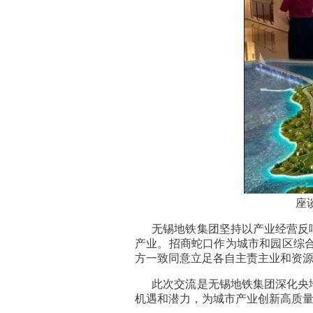
座
无锡地铁集团坚持以产业经营反哺
产业。招商蛇口作为城市和园区综
方一致同意立足各自主责主业和资
此次交流是无锡地铁集团深化央地
机遇和潜力，为城市产业创新高质