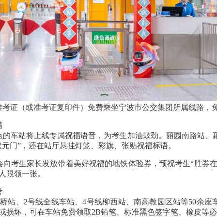
考证（或准考证复印件）免费乘坐宁波市公交集团所属线路，免
满
的车站将上线专属祝福语音，为考生加油鼓劲。丽园南路站、藕
状元门”，还在站厅悬挂灯笼、彩旗、张贴祝福标语。
考生家长发放带着美好祝福的地铁体验券，预祝考生“胜券在握
人限领一张。
考
站、2号线全线车站、4号线柳西站、南高教园区站等50余座车
或损坏，可在车站免费领取2B铅笔、标准黑色签字笔、橡皮等