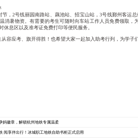
伴
，2号线丽园南路站、藕池站、招宝山站，3号线鄞州客运总
温消暑物资。有需要的考生可随时向车站工作人员免费领取，
时休息区以及准考证免费打印等便民服务。
从容应考、旗开得胜！也希望大家一起加入助考行列，为学子们
枚孕妈徽章，解锁杭州地铁专属温柔
铁 阅享伴出行！冰城职工地铁自助书柜正式启用